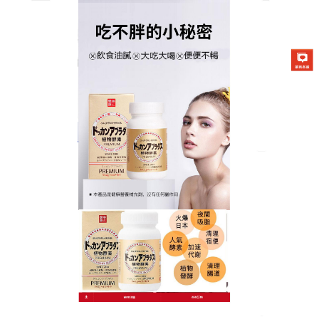
日本DOKKAN夜間酵素商店
分類:
瘦身方法
瘦身果凍對於睡眠也能起到改
善的效果
大家在生活中應該都非常羡慕那些瘦瘦的小姐姐吧，
那麼你想輕鬆减肥嗎？
瘦身果凍
是一款减小腹內臟脂
肪專門針對肚子上的贅肉的膳食營養素，能有效促進