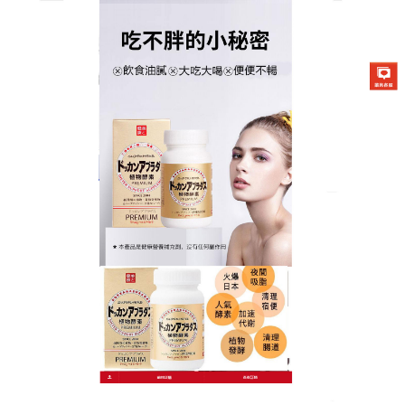
日本DOKKAN夜間酵素商店
日本燃燒脂肪藥
長期便祕會為身體帶來許多不好的影響。便秘會造成
腸內的壞菌増殖，當壞菌的數量超出好菌非常多的時
候，會波及到健康、美容層面，也可能導致水腫、血
液循環不良等等，
日本燃燒脂肪藥
富含海洋膠原蛋
白、Halal認證羊胎盤素、玻尿酸，以及烏龍茶、葡萄
皮、覆盆莓等萃取物，能有效促進肌膚新陳代謝，使
臉部自然散發明亮光彩，此外，
日本燃燒脂肪藥
還可
以讓皮膚變得潤澤、細緻，讓你補充營養同時，也可
以兼顧肌膚保養。