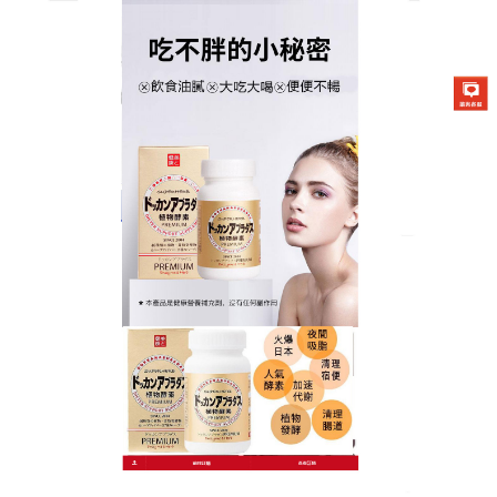
日本DOKKAN夜間酵素商店
排油減肥食品推薦
在現在生活中，很多人在工作的時候都是長時間坐著
的，就會導致缺乏運動，吃東西的時候比較油膩，這
樣就會導致身體裡邊形成很多的脂肪，從而造成身體
發胖，
推薦
EZZ三排王果凍經高科技奈米科技提純精
緻而成的
排油減肥食品
，主要可以通過腹瀉的管道使
體重減輕，使氣血得到攻伐，同時使身體减弱，可以
使人體的水分大量排出體外，同時使脂肪含量明顯的
减少，能提高人體的基礎代謝率、加快心率、加快心
臟的傳導速度、新增體內肌肉對ATP的消耗，從而起