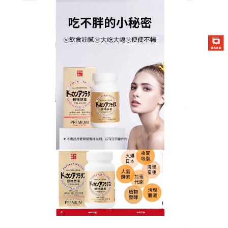
日本DOKKAN夜間酵素商店
月份:
2023 年 3 月
減肥果凍高效締造肌肉的線條
美，讓你儘快的瘦身下來
如今的妹子們是想盡一切的方法讓自己瘦起來，
減肥
果凍
中含有綠原酸、咖啡豆提取物、兒茶素、輔酶
Q10、維他命B1，能够快速分解體內多餘糖分，保護