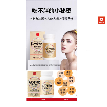
日本DOKKAN夜間酵素商店
月份:
2023 年 4 月
瘦身果凍可以有效排除多餘的
脂肪和消耗體內脂肪，最終達
到減肥效果
一些對於自己身材不太滿意的女性都想通過最短的時
間讓自己瘦下來，於是許多人就想到了藥物减肥，
瘦