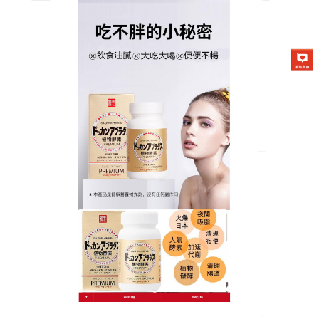
日本DOKKAN夜間酵素商店
月份:
2025 年 10 月
減肥食品使睡覺瘦出小蠻腰，
是懶人的瘦身福音
懶得運動又想瘦？
減肥食品
是你的救星！天然發酵配
方，選用日本青森蘋果、岩手縣山藥等當地特產，富
含果膠與酵素，幫助軟化脂肪、促進排便，不用改變