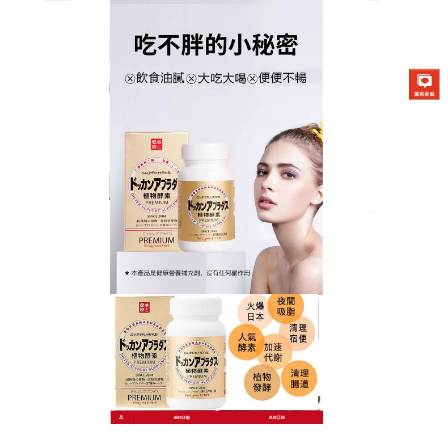
日本DOKKAN夜間酵素商店
分類:
瘦身產品
瘦身產品內臟脂肪剋星，天然
植萃幫你重塑緊實體態
內臟脂肪是身材的隱形殺手，不僅影響外觀，更危害
健康，
瘦身產品
針對內臟脂肪研發，洋車前子殼的膳
食纖維能包裹脂肪顆粒，促進排出；維生素C則激活代