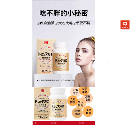
日本DOKKAN夜間酵素商店
減內臟脂肪酵素幫助代謝循
環，輕鬆甩開負擔
減肥擔心健康風險？
減內臟脂肪酵素
強調安全減重，
洋車前子殼促進蠕動，清理廢物；維生素C代謝脂肪，
無副作用，使用便利，無需額外負擔，效果卓越，小
腹收緊、消化改善，體態輕盈，選擇天然之路，享受
瘦身樂趣，魅力無限！短短幾周，妳就能感受到身體
變得前所未有的輕盈，腰部線條變得迷人，減內臟脂
肪酵素幫妳卸下脂肪的枷鎖，活出最自信、最輕盈的