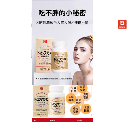
日本DOKKAN夜間酵素商店
減肥神器加速新陳代謝，排除
多餘熱量、减脂控重
對於絕大多數的減肥者來說，夏季絕對是一個最好的
時機，
減肥神器
採用多種植物發酵提取物通過活性酵
素配方製作而成，不含任何的药物成分，整腸排毒通
便，瘦身效果明顯，絕不反彈，抑制食慾保健食品沒
有副作用，推薦對於那些並不十分肥胖，缺少減肥時
間和場所的都市人來說，是很理想的減肥用品。
作
發
分
admin
2024 年 9 月 29 日
減肥神器